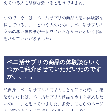
えている人も結構な数いると思うですよね。
なので、今回は、ペニ活サプリの商品の悪い体験談を
探している、、、という人のために、ペニ活サプリの
商品の悪い体験談が一切見当たらなかったというお話
をさせていただきました♪
ペニ活サプリの商品の体験談をいく
つかご紹介させていただいたのです
が、、、。
私自身、ペニ活サプリの商品のことを知った時に、感
想がよければ、ペニ活サプリの商品を今すぐ購入した
いのに、、と思っていました。多分、こちらのページ
をご覧の方も同じ気持ちだと思います。でも、、、。