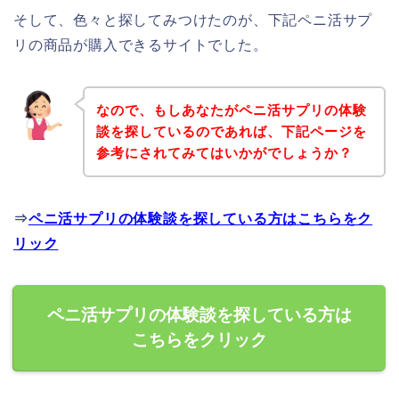
そして、色々と探してみつけたのが、下記ペニ活サプ
リの商品が購入できるサイトでした。
なので、もしあなたがペニ活サプリの体験
談を探しているのであれば、下記ページを
参考にされてみてはいかがでしょうか？
⇒
ペニ活サプリの体験談を探している方はこちらをク
リック
ペニ活サプリの体験談を探している方は
こちらをクリック