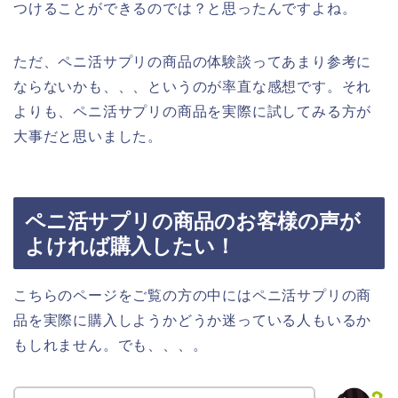
つけることができるのでは？と思ったんですよね。
ただ、ペニ活サプリの商品の体験談ってあまり参考に
ならないかも、、、というのが率直な感想です。それ
よりも、ペニ活サプリの商品を実際に試してみる方が
大事だと思いました。
ペニ活サプリの商品のお客様の声が
よければ購入したい！
こちらのページをご覧の方の中にはペニ活サプリの商
品を実際に購入しようかどうか迷っている人もいるか
もしれません。でも、、、。