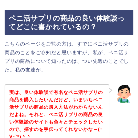
ペニ活サプリの商品の良い体験談っ
てどこに書かれているの？
こちらのページをご覧の方は、すでにペニ活サプリの
商品のことをご存知だと思いますが、私が、ペニ活サ
プリの商品について知ったのは、つい先週のことでし
た。私の友達が、
実は、良い体験談で有名なペニ活サプリの
商品を購入したいんだけど、いまいちペニ
活サプリの商品の購入方法がわからないん
だよね。それと、ペニ活サプリの商品の良
い体験談のサイトも色々とチェックしたい
ので、探すのを手伝ってくれないかな～(･
∀･`*)＾＾