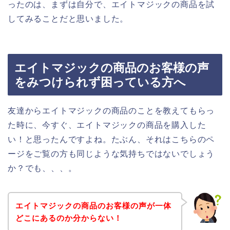
ったのは、まずは自分で、エイトマジックの商品を試
してみることだと思いました。
エイトマジックの商品のお客様の声
をみつけられず困っている方へ
友達からエイトマジックの商品のことを教えてもらっ
た時に、今すぐ、エイトマジックの商品を購入した
い！と思ったんですよね。たぶん、それはこちらのペ
ージをご覧の方も同じような気持ちではないでしょう
か？でも、、、。
エイトマジックの商品のお客様の声が一体
どこにあるのか分からない！