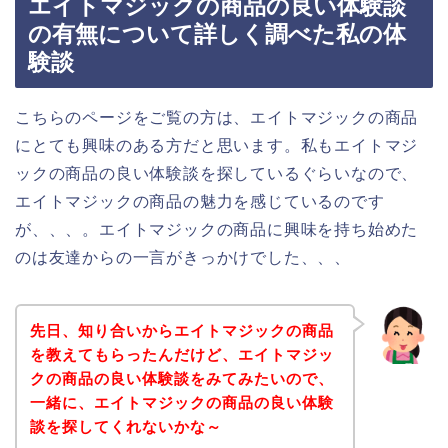
エイトマジックの商品の良い体験談
の有無について詳しく調べた私の体
験談
こちらのページをご覧の方は、エイトマジックの商品
にとても興味のある方だと思います。私もエイトマジ
ックの商品の良い体験談を探しているぐらいなので、
エイトマジックの商品の魅力を感じているのです
が、、、。エイトマジックの商品に興味を持ち始めた
のは友達からの一言がきっかけでした、、、
先日、知り合いからエイトマジックの商品
を教えてもらったんだけど、エイトマジッ
クの商品の良い体験談をみてみたいので、
一緒に、エイトマジックの商品の良い体験
談を探してくれないかな～