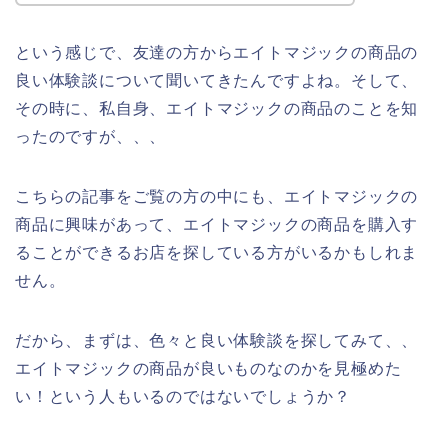
という感じで、友達の方からエイトマジックの商品の
良い体験談について聞いてきたんですよね。そして、
その時に、私自身、エイトマジックの商品のことを知
ったのですが、、、
こちらの記事をご覧の方の中にも、エイトマジックの
商品に興味があって、エイトマジックの商品を購入す
ることができるお店を探している方がいるかもしれま
せん。
だから、まずは、色々と良い体験談を探してみて、、
エイトマジックの商品が良いものなのかを見極めた
い！という人もいるのではないでしょうか？