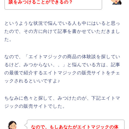
談をみつけることができるの？
というような状況で悩んでいる人も中にはいると思っ
たので、その方に向けて記事を書かせていただきまし
た。
なので、「エイトマジックの商品の体験談を探してい
るけど、みつからない、、」と悩んでいる方は、記事
の最後で紹介するエイトマジックの販売サイトをチェ
ックされるといいですよ♪
ちなみに色々と探して、みつけたのが、下記エイトマ
ジックの販売サイトでした。
なので、もしあなたがエイトマジックの体