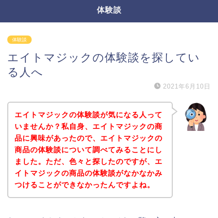
体験談
体験談
エイトマジックの体験談を探してい
る人へ
2021年6月10日
エイトマジックの体験談が気になる人って
いませんか？私自身、エイトマジックの商
品に興味があったので、エイトマジックの
商品の体験談について調べてみることにし
ました。ただ、色々と探したのですが、エ
イトマジックの商品の体験談がなかなかみ
つけることができなかったんですよね。