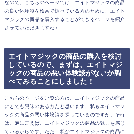
なので、こちらのページでは、エイトマジックの商品
の良い体験談を検索で調べている方のために、エイト
マジックの商品を購入することができるページを紹介
させていただきますね♪
エイトマジックの商品の購入を検討
しているので、まずは、エイトマジ
ックの商品の悪い体験談がないか調
べてみることにしました！
こちらのページをご覧の方は、エイトマジックの商品
にとても興味のある方だと思います。私もエイトマジ
ックの商品の悪い体験談を探しているのですが、それ
は、逆に言えば、エイトマジックの商品の魅力を感じ
ているからです。ただ、私がエイトマジックの商品に