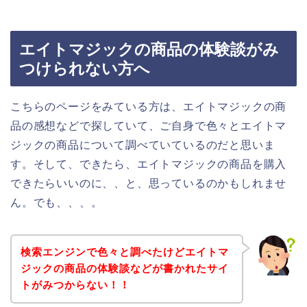
エイトマジックの商品の体験談がみ
つけられない方へ
こちらのページをみている方は、エイトマジックの商
品の感想などで探していて、ご自身で色々とエイトマ
ジックの商品について調べていているのだと思いま
す。そして、できたら、エイトマジックの商品を購入
できたらいいのに、、と、思っているのかもしれませ
ん。でも、、、。
検索エンジンで色々と調べたけどエイトマ
ジックの商品の体験談などが書かれたサイ
トがみつからない！！