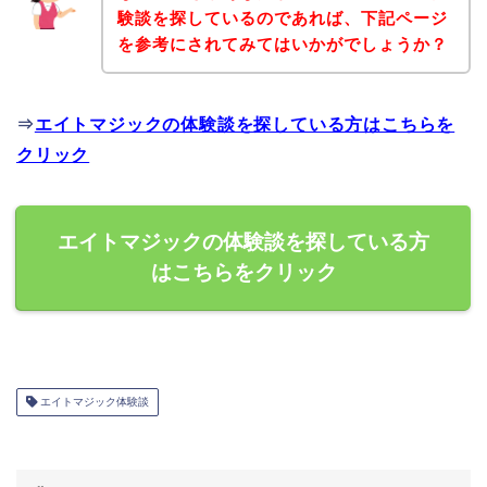
験談を探しているのであれば、下記ページ
を参考にされてみてはいかがでしょうか？
⇒
エイトマジックの体験談を探している方はこちらを
クリック
エイトマジックの体験談を探している方
はこちらをクリック
エイトマジック体験談