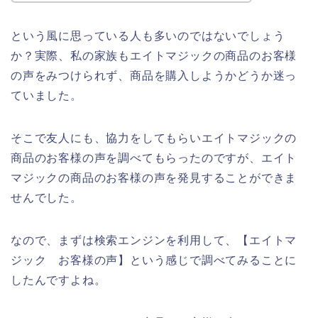
という風に思っている人も多いのではないでしょう
か？実際、私の家族もエイトマジックの商品のお客様
の声をみつけられず、商品を購入しようかどうか迷っ
ていました。
そこで友人にも、協力をしてもらいエイトマジックの
商品のお客様の声を調べてもらったのですが、エイト
マジックの商品のお客様の声を発見することができま
せんでした。
なので、まずは検索エンジンを利用して、【エイトマ
ジック お客様の声】という感じで調べてみることに
したんですよね。