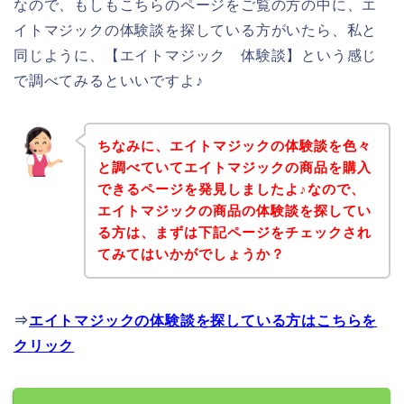
なので、もしもこちらのページをご覧の方の中に、エ
イトマジックの体験談を探している方がいたら、私と
同じように、【エイトマジック 体験談】という感じ
で調べてみるといいですよ♪
ちなみに、エイトマジックの体験談を色々
と調べていてエイトマジックの商品を購入
できるページを発見しましたよ♪なので、
エイトマジックの商品の体験談を探してい
る方は、まずは下記ページをチェックされ
てみてはいかがでしょうか？
⇒
エイトマジックの体験談を探している方はこちらを
クリック