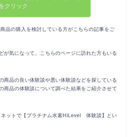
をクリック
lの商品の購入を検討している方がこちらの記事をご
談などが気になって、こちらのページに訪れた方もいる
elの商品の良い体験談や悪い体験談などを探している
elの商品の体験談について調べた結果をご紹介させて
ットで【プラチナム水素HiLevel 体験談】とい