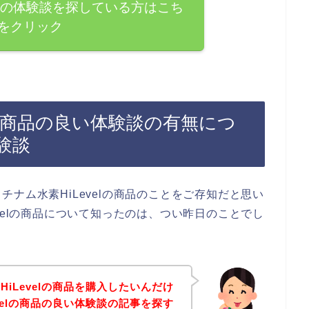
velの体験談を探している方はこち
をクリック
lの商品の良い体験談の有無につ
験談
ナム水素HiLevelの商品のことをご存知だと思い
velの商品について知ったのは、つい昨日のことでし
iLevelの商品を購入したいんだけ
velの商品の良い体験談の記事を探す