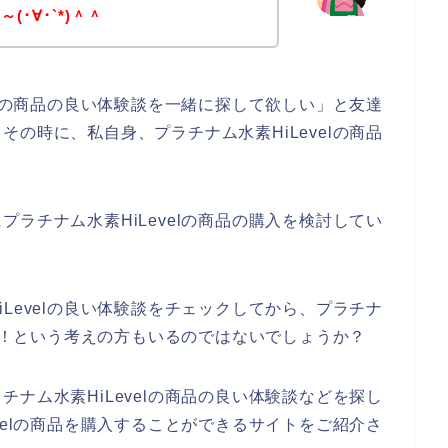
･∀･`*)＾＾
elの商品の良い体験談を一緒に探して欲しい」と友達
の時に、私自身、プラチナム水素HiLevelの商品
ラチナム水素HiLevelの商品の購入を検討してい
Levelの良い体験談をチェックしてから、プラチナ
たい！という考えの方もいるのではないでしょうか？
ナム水素HiLevelの商品の良い体験談などを探し
velの商品を購入することができるサイトをご紹介さ