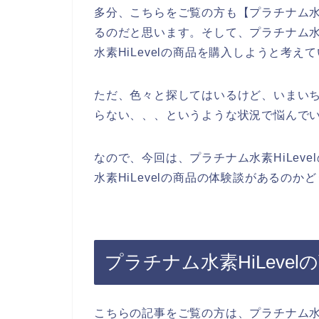
多分、こちらをご覧の方も【プラチナム水素
るのだと思います。そして、プラチナム水素
水素HiLevelの商品を購入しようと考
ただ、色々と探してはいるけど、いまいち、
らない、、、というような状況で悩んで
なので、今回は、プラチナム水素HiLev
水素HiLevelの商品の体験談があるの
プラチナム水素HiLeve
こちらの記事をご覧の方は、プラチナム水素