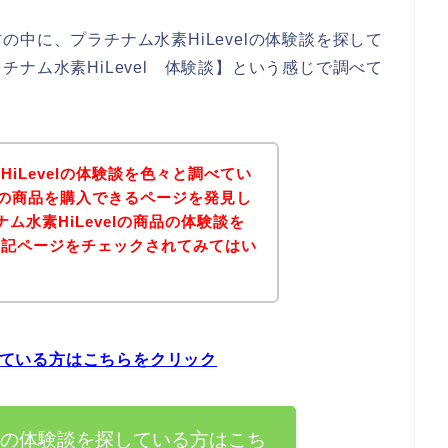
中に、プラチナム水素HiLevelの体験談を探して
ナム水素HiLevel 体験談】という感じで調べて
iLevelの体験談を色々と調べてい
elの商品を購入できるページを発見し
ム水素HiLevelの商品の体験談を
下記ページをチェックされてみてはい
探している方はこちらをクリック
velの体験談を探している方はこち