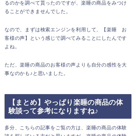
るのかを調べて貰ったのですが、楽睡の商品をみつけ
ることができませんでした。
なので、まずは検索エンジンを利用して、【楽睡 お
客様の声】という感じで調べてみることにしたんです
よね。
ただ、楽睡の商品のお客様の声よりも自分の感性を大
事なのかも♪と思いました。
【まとめ】やっぱり楽睡の商品の体
験談って参考になりますね♪
多分、こちらの記事をご覧の方は、楽睡の商品の体験