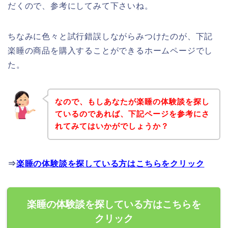
だくので、参考にしてみて下さいね。
ちなみに色々と試行錯誤しながらみつけたのが、下記
楽睡の商品を購入することができるホームページでし
た。
なので、もしあなたが楽睡の体験談を探し
ているのであれば、下記ページを参考にさ
れてみてはいかがでしょうか？
⇒
楽睡の体験談を探している方はこちらをクリック
楽睡の体験談を探している方はこちらを
クリック