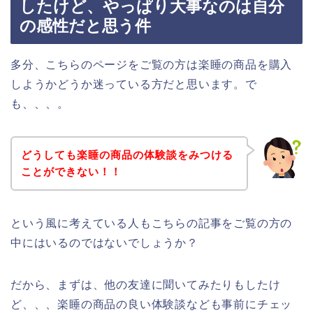
したけど、やっぱり大事なのは自分
の感性だと思う件
多分、こちらのページをご覧の方は楽睡の商品を購入
しようかどうか迷っている方だと思います。で
も、、、。
どうしても楽睡の商品の体験談をみつける
ことができない！！
という風に考えている人もこちらの記事をご覧の方の
中にはいるのではないでしょうか？
だから、まずは、他の友達に聞いてみたりもしたけ
ど、、、楽睡の商品の良い体験談なども事前にチェッ