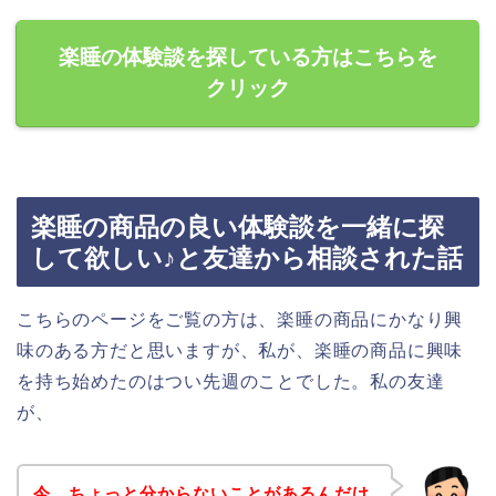
楽睡の体験談を探している方はこちらを
クリック
楽睡の商品の良い体験談を一緒に探
して欲しい♪と友達から相談された話
こちらのページをご覧の方は、楽睡の商品にかなり興
味のある方だと思いますが、私が、楽睡の商品に興味
を持ち始めたのはつい先週のことでした。私の友達
が、
今、ちょっと分からないことがあるんだけ