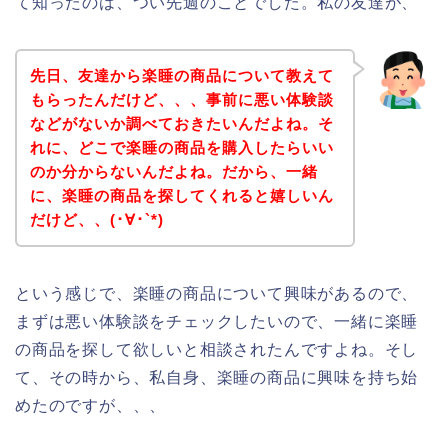
て知ったのは、つい先週のことでした。私の友達が、
先日、友達から楽睡の商品について教えて
もらったんだけど、、、事前に悪い体験談
などがないか調べておきたいんだよね。そ
れに、どこで楽睡の商品を購入したらいい
のか分からないんだよね。だから、一緒
に、楽睡の商品を探してくれると嬉しいん
だけど、、(･∀･`*)
という感じで、楽睡の商品について興味があるので、
まずは悪い体験談をチェックしたいので、一緒に楽睡
の商品を探して欲しいと相談されたんですよね。そし
て、その時から、私自身、楽睡の商品に興味を持ち始
めたのですが、、、