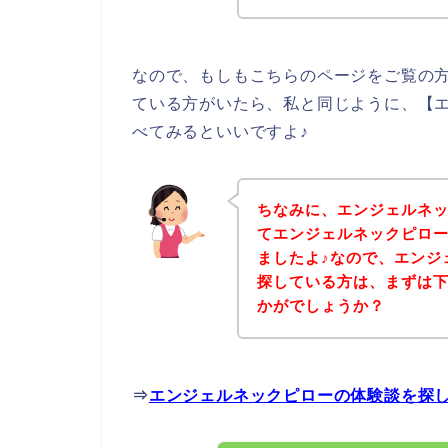
なので、もしもこちらのページをご覧の
ている方がいたら、私と同じように、【
べてみるといいですよ♪
ちなみに、エンジェルネ
てエンジェルネックピロ
ましたよ♪なので、エンジ
探している方は、まずは
かがでしょうか？
⇒
エンジェルネックピローの体験談を探