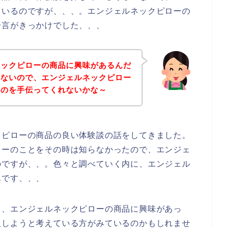
ているのですが、、、。エンジェルネックピローの
一言がきっかけでした、、、
ネックピローの商品に興味があるんだ
らないので、エンジェルネックピロー
すのを手伝ってくれないかな～
クピローの商品の良い体験談の話をしてきました。
ローのことをその時は知らなかったので、エンジェ
のですが、、。色々と調べていく内に、エンジェル
んです、、、
も、エンジェルネックピローの商品に興味があっ
入しようと考えている方がみているのかもしれませ