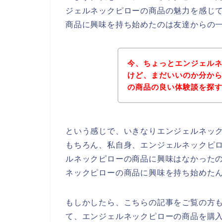
ジェルネックピローの商品の魅力を感じ
商品に興味を持ち始めたのは友達からの
今、ちょっとエンジェル
けど、まだいいのか分か
の商品の良い体験談を探
という感じで、いきなりエンジェルネッ
もちろん、私自身、エンジェルネックピ
ルネックピローの商品に興味はなかった
ネックピローの商品に興味を持ち始めた
もしかしたら、こちらの記事をご覧の方
て、エンジェルネックピローの商品を購