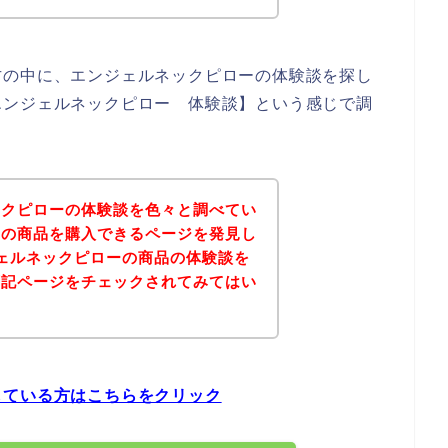
方の中に、エンジェルネックピローの体験談を探し
エンジェルネックピロー 体験談】という感じで調
ックピローの体験談を色々と調べてい
ーの商品を購入できるページを発見し
ェルネックピローの商品の体験談を
下記ページをチェックされてみてはい
している方はこちらをクリック