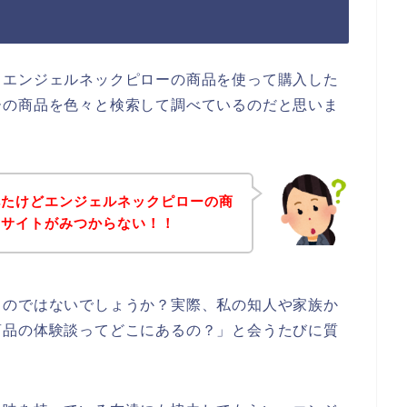
、エンジェルネックピローの商品を使って購入した
ーの商品を色々と検索して調べているのだと思いま
べたけどエンジェルネックピローの商
たサイトがみつからない！！
るのではないでしょうか？実際、私の知人や家族か
商品の体験談ってどこにあるの？」と会うたびに質