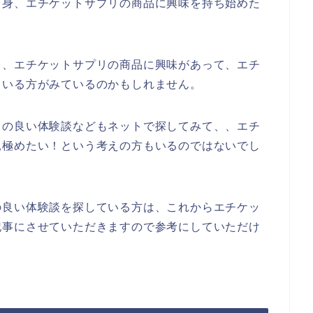
自身、エチケットサプリの商品に興味を持ち始めた
も、エチケットサプリの商品に興味があって、エチ
ている方がみているのかもしれません。
リの良い体験談などもネットで探してみて、、エチ
見極めたい！という考えの方もいるのではないでし
の良い体験談を探している方は、これからエチケッ
記事にさせていただきますので参考にしていただけ