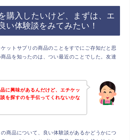
を購入したいけど、まずは、エ
良い体験談をみてみたい！
チケットサプリの商品のことをすでにご存知だと思
の商品を知ったのは、つい最近のことでした。友達
商品に興味があるんだけど、エチケッ
験談を探すのを手伝ってくれないかな
リの商品について、良い体験談があるかどうかにつ