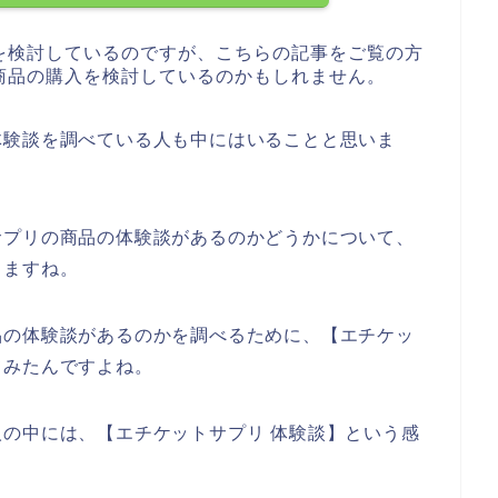
を検討しているのですが、こちらの記事をご覧の方
商品の購入を検討しているのかもしれません。
体験談を調べている人も中にはいることと思いま
サプリの商品の体験談があるのかどうかについて、
きますね。
品の体験談があるのかを調べるために、【エチケッ
てみたんですよね。
の中には、【エチケットサプリ 体験談】という感
、