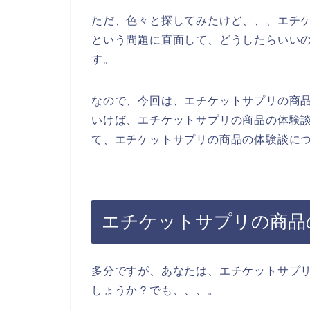
ただ、色々と探してみたけど、、、エチ
という問題に直面して、どうしたらいい
す。
なので、今回は、エチケットサプリの商
いけば、エチケットサプリの商品の体験
て、エチケットサプリの商品の体験談につ
エチケットサプリの商品
多分ですが、あなたは、エチケットサプ
しょうか？でも、、、。