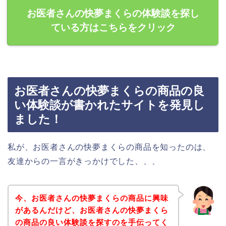
お医者さんの快夢まくらの体験談を探し
ている方はこちらをクリック
お医者さんの快夢まくらの商品の良
い体験談が書かれたサイトを発見し
ました！
私が、お医者さんの快夢まくらの商品を知ったのは、
友達からの一言がきっかけでした、、、
今、お医者さんの快夢まくらの商品に興味
があるんだけど、お医者さんの快夢まくら
の商品の良い体験談を探すのを手伝ってく