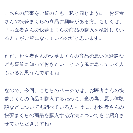
こちらの記事をご覧の方も、私と同じように「お医者
さんの快夢まくらの商品に興味がある方」もしくは、
「お医者さんの快夢まくらの商品の購入を検討してい
る方」がご覧になっているのだと思います。
ただ、お医者さんの快夢まくらの商品の悪い体験談な
ども事前に知っておきたい！という風に思っている人
もいると思うんですよね。
なので、今回、こちらのページでは、お医者さんの快
夢まくらの商品を購入するために、念の為、悪い体験
談などについても調べている人向けに、お医者さんの
快夢まくらの商品を購入する方法についてもご紹介さ
せていただきますね♪