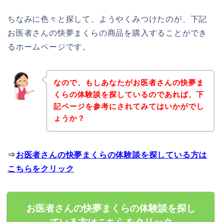
ちなみに色々と探して、ようやくみつけたのが、下記
お医者さんの快夢まくらの商品を購入することができ
るホームページです。
なので、もしあなたがお医者さんの快夢ま
くらの体験談を探しているのであれば、下
記ページを参考にされてみてはいかがでし
ょうか？
⇒
お医者さんの快夢まくらの体験談を探している方は
こちらをクリック
お医者さんの快夢まくらの体験談を探し