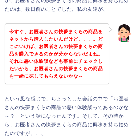
が、お医者さんの快夢まくらの商品に興味を持ち始め
たのは、数日前のことでした。私の友達が、
今すぐ、お医者さんの快夢まくらの商品を
ネットから購入したいんだけど、、、。ど
こにいけば、お医者さんの快夢まくらの商
品を購入できるのかが分からないだよね。
それに悪い体験談なども事前にチェックし
たいから、お医者さんの快夢まくらの商品
を一緒に探してもらえないかな～
という風な感じで、ちょっとした会話の中で「お医者
さんの快夢まくらの商品の悪い体験談ってあるのかな
～？」という話になったんです。そして、その時か
ら、お医者さんの快夢まくらの商品に興味を持ち始め
たのですが、、、