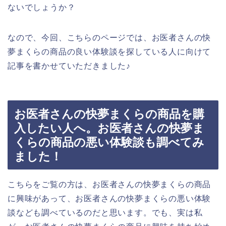
ないでしょうか？
なので、今回、こちらのページでは、お医者さんの快
夢まくらの商品の良い体験談を探している人に向けて
記事を書かせていただきました♪
お医者さんの快夢まくらの商品を購
入したい人へ。お医者さんの快夢ま
くらの商品の悪い体験談も調べてみ
ました！
こちらをご覧の方は、お医者さんの快夢まくらの商品
に興味があって、お医者さんの快夢まくらの悪い体験
談なども調べているのだと思います。でも、実は私