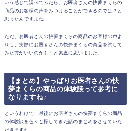
いう感じで調べてみたら、お医者さんの快夢まくらの
商品のお客様の声をみつけることができるのでは？と
思ったんですよね。
ただ、お医者さんの快夢まくらの商品のお客様の声よ
りも、実際にお医者さんの快夢まくらの商品を試して
みた方がいいのかも！と素直に思いました。
【まとめ】やっぱりお医者さんの快
夢まくらの商品の体験談って参考に
なりますね♪
というわけで、最後にお医者さんの快夢まくらの商品
の体験談を色々と探してきた話のまとめをさせていた
だきますね。