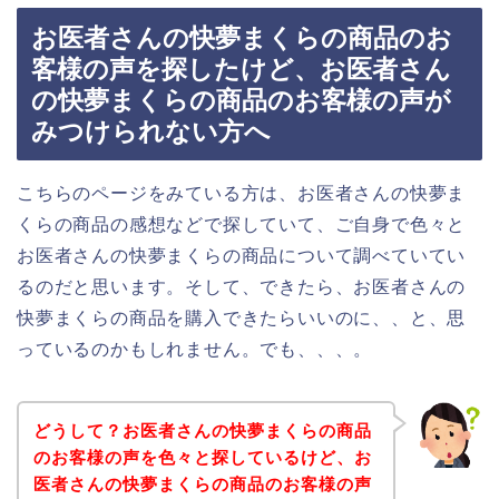
お医者さんの快夢まくらの商品のお
客様の声を探したけど、お医者さん
の快夢まくらの商品のお客様の声が
みつけられない方へ
こちらのページをみている方は、お医者さんの快夢ま
くらの商品の感想などで探していて、ご自身で色々と
お医者さんの快夢まくらの商品について調べていてい
るのだと思います。そして、できたら、お医者さんの
快夢まくらの商品を購入できたらいいのに、、と、思
っているのかもしれません。でも、、、。
どうして？お医者さんの快夢まくらの商品
のお客様の声を色々と探しているけど、お
医者さんの快夢まくらの商品のお客様の声