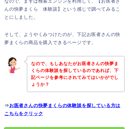
なので、まずは検索エンジンを利用して、【お医者さ
んの快夢まくら 体験談】という感じで調べてみるこ
とにしました。
そして、ようやくみつけたのが、下記お医者さんの快
夢まくらの商品を購入できるページです。
なので、もしあなたがお医者さんの快夢ま
くらの体験談を探しているのであれば、下
記ページを参考にされてみてはいかがでし
ょうか？
⇒
お医者さんの快夢まくらの体験談を探している方は
こちらをクリック