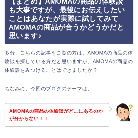
【まとめ】AMOMAの商品の体験談
も大事ですが、最後にお伝えしたい
ことはあなたが実際に試してみて
AMOMAの商品が合うかどうかだと
思います♪
多分、こちらの記事をご覧の方は、AMOMAの商品の体
験談を探している方だと思いますが、AMOMAの商品の
体験談をみつけることはできましたか？
ちなみに、今回のブログのテーマは、
AMOMAの商品の体験談がどこにあるのか
が分からない！！