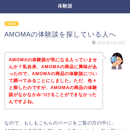
体験談
体験談
AMOMAの体験談を探している人へ
2021年7月15日
AMOMAの体験談が気になる人っていませ
んか？私自身、AMOMAの商品に興味があ
ったので、AMOMAの商品の体験談につい
て調べてみることにしました。ただ、色々
と探したのですが、AMOMAの商品の体験
談がなかなかみつけることができなかった
んですよね。
なので、もしもこちらのページをご覧の方の中に、