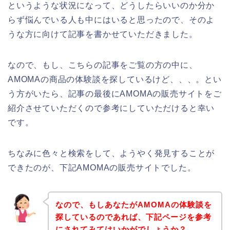
というような状況になって、どうしたらいいのか分か
らず悩んでいる人も中にはいると思ったので、そのよ
うな方に向けて記事を書かせていただきました。
なので、もし、こちらの記事をご覧の方の中に、
AMOMAの商品の体験談を探しているけど、、、。とい
う方がいたら、記事の最後にAMOMAの販売サイトをご
紹介させていただくので参考にしていただけると幸い
です。
ちなみに色々と検索をして、ようやく発見することが
できたのが、下記AMOMAの販売サイトでした。
なので、もしあなたがAMOMAの体験談を
探しているのであれば、下記ページを参考
にされてみてはいかがでしょうか？