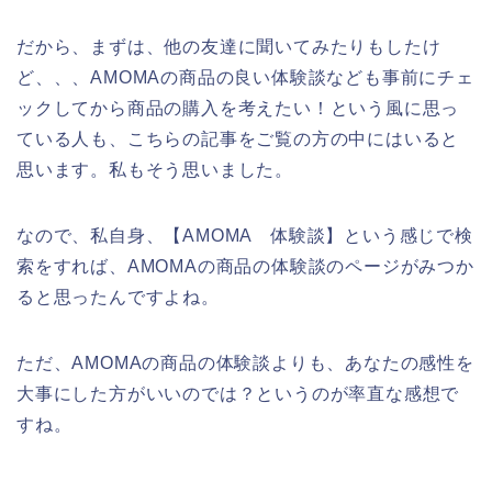
だから、まずは、他の友達に聞いてみたりもしたけ
ど、、、AMOMAの商品の良い体験談なども事前にチェ
ックしてから商品の購入を考えたい！という風に思っ
ている人も、こちらの記事をご覧の方の中にはいると
思います。私もそう思いました。
なので、私自身、【AMOMA 体験談】という感じで検
索をすれば、AMOMAの商品の体験談のページがみつか
ると思ったんですよね。
ただ、AMOMAの商品の体験談よりも、あなたの感性を
大事にした方がいいのでは？というのが率直な感想で
すね。