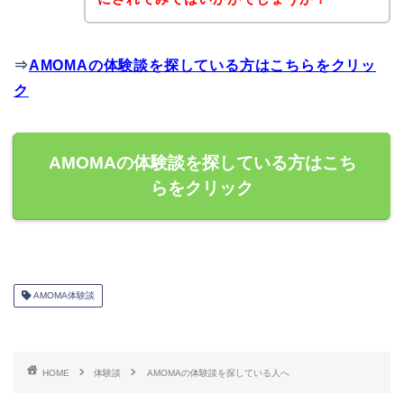
⇒
AMOMAの体験談を探している方はこちらをクリッ
ク
AMOMAの体験談を探している方はこち
らをクリック
AMOMA体験談
HOME
体験談
AMOMAの体験談を探している人へ