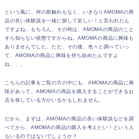
という風に、何の前触れもなく、いきなりAMOMAの商
品の良い体験談を一緒に探して欲しい！と言われたん
ですよね。もちろん、その時は、AMOMAの商品のこと
すら知らない状態ですからね。AMOMAの商品に興味も
ありませんでした。ただ、その後、色々と調べていっ
て、AMOMAの商品に興味を持ち始めたんですよ
ね、、、
こちらの記事をご覧の方の中にも、AMOMAの商品に興
味があって、AMOMAの商品を購入することができるお
店を探している方がいるかもしれません。
だから、まずは、AMOMAの商品の良い体験談などを調
べてから、AMOMAの商品の購入を考えたい！という人
もいるのではないでしょうか？