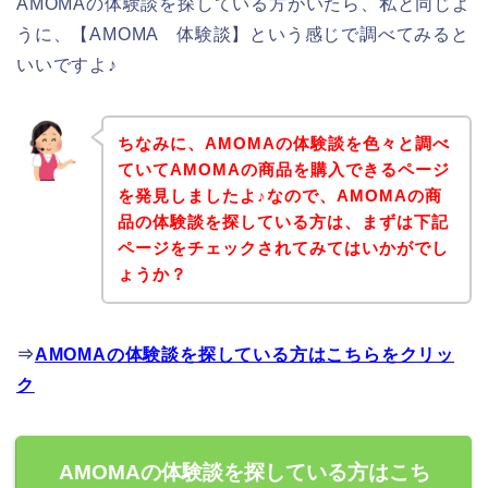
AMOMAの体験談を探している方がいたら、私と同じよ
うに、【AMOMA 体験談】という感じで調べてみると
いいですよ♪
ちなみに、AMOMAの体験談を色々と調べ
ていてAMOMAの商品を購入できるページ
を発見しましたよ♪なので、AMOMAの商
品の体験談を探している方は、まずは下記
ページをチェックされてみてはいかがでし
ょうか？
⇒
AMOMAの体験談を探している方はこちらをクリッ
ク
AMOMAの体験談を探している方はこち