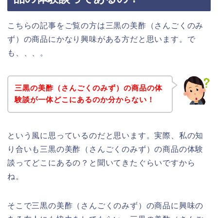
こちらの記事をご覧の方は三黒の美酢（さんごくのみ
ず）の商品にかなり興味がある方だと思います。で
も、、、。
三黒の美酢（さんごくのみず）の商品の体
験談が一体どこにあるのか分からない！
という風に思っているのだと思います。実際、私の知
り合いも三黒の美酢（さんごくのみず）の商品の体験
談ってどこにあるの？と聞いてきたぐらいですから
ね。
そこで三黒の美酢（さんごくのみず）の商品に興味の