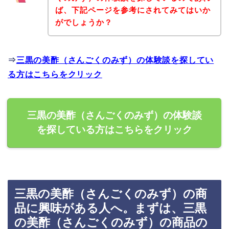
ば、下記ページを参考にされてみてはいか
がでしょうか？
⇒
三黒の美酢（さんごくのみず）の体験談を探してい
る方はこちらをクリック
三黒の美酢（さんごくのみず）の体験談
を探している方はこちらをクリック
三黒の美酢（さんごくのみず）の商
品に興味がある人へ。まずは、三黒
の美酢（さんごくのみず）の商品の