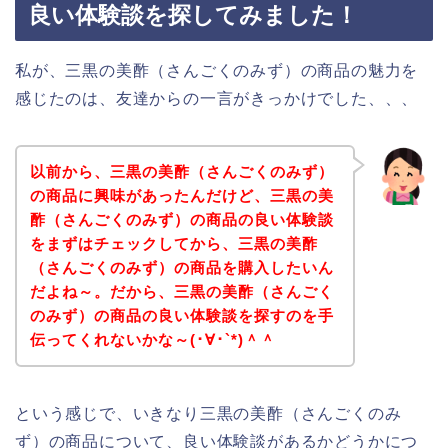
良い体験談を探してみました！
私が、三黒の美酢（さんごくのみず）の商品の魅力を
感じたのは、友達からの一言がきっかけでした、、、
以前から、三黒の美酢（さんごくのみず）
の商品に興味があったんだけど、三黒の美
酢（さんごくのみず）の商品の良い体験談
をまずはチェックしてから、三黒の美酢
（さんごくのみず）の商品を購入したいん
だよね～。だから、三黒の美酢（さんごく
のみず）の商品の良い体験談を探すのを手
伝ってくれないかな～(･∀･`*)＾＾
という感じで、いきなり三黒の美酢（さんごくのみ
ず）の商品について、良い体験談があるかどうかにつ