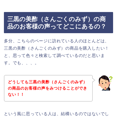
三黒の美酢（さんごくのみず）の商
品のお客様の声ってどこにあるの？
多分、こちらのページに訪れている人のほとんどは、
三黒の美酢（さんごくのみず）の商品を購入したい！
と、思って色々と検索して調べているのだと思いま
す。でも、、、。
どうしても三黒の美酢（さんごくのみず）
の商品のお客様の声をみつけることができ
ない！！
という風に思っている人は、結構いるのではないでし