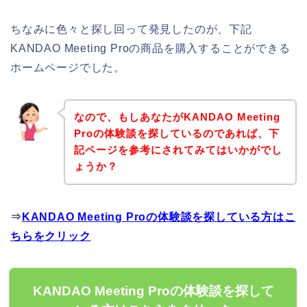
ちなみに色々と探し回って発見したのが、下記
KANDAO Meeting Proの商品を購入することができる
ホームページでした。
なので、もしあなたがKANDAO Meeting
Proの体験談を探しているのであれば、下
記ページを参考にされてみてはいかがでし
ょうか？
⇒
KANDAO Meeting Proの体験談を探している方はこ
ちらをクリック
KANDAO Meeting Proの体験談を探して