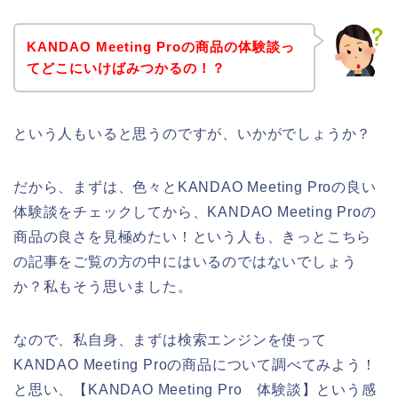
KANDAO Meeting Proの商品の体験談っ
てどこにいけばみつかるの！？
という人もいると思うのですが、いかがでしょうか？
だから、まずは、色々とKANDAO Meeting Proの良い
体験談をチェックしてから、KANDAO Meeting Proの
商品の良さを見極めたい！という人も、きっとこちら
の記事をご覧の方の中にはいるのではないでしょう
か？私もそう思いました。
なので、私自身、まずは検索エンジンを使って
KANDAO Meeting Proの商品について調べてみよう！
と思い、【KANDAO Meeting Pro 体験談】という感