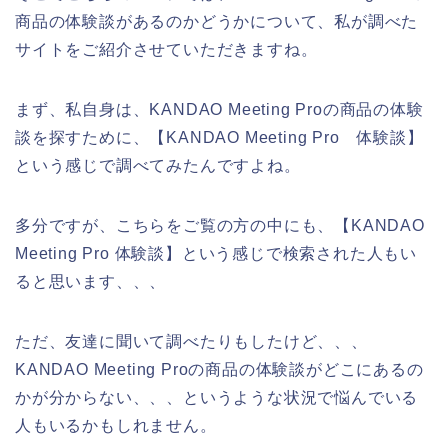
商品の体験談があるのかどうかについて、私が調べた
サイトをご紹介させていただきますね。
まず、私自身は、KANDAO Meeting Proの商品の体験
談を探すために、【KANDAO Meeting Pro 体験談】
という感じで調べてみたんですよね。
多分ですが、こちらをご覧の方の中にも、【KANDAO
Meeting Pro 体験談】という感じで検索された人もい
ると思います、、、
ただ、友達に聞いて調べたりもしたけど、、、
KANDAO Meeting Proの商品の体験談がどこにあるの
かが分からない、、、というような状況で悩んでいる
人もいるかもしれません。