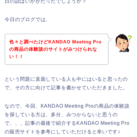
日の話はいかがだったでしょうか？
今日のブログでは、
色々と調べたけどKANDAO Meeting Pro
の商品の体験談のサイトがみつけられな
い！！
という問題に直面している人も中にはいると思ったの
で、その方に向けて記事を書かせていただきました。
なので、今回、KANDAO Meeting Proの商品の体験談
を探している方は、多分、みつからないと思うの
で、、、記事の最後で紹介するKANDAO Meeting Pro
の販売サイトを参考にしていただけると幸いです♪