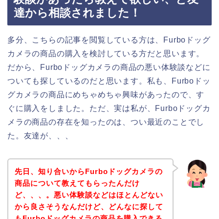
達から相談されました！
多分、こちらの記事を閲覧している方は、Furboドッグ
カメラの商品の購入を検討している方だと思います。
だから、Furboドッグカメラの商品の悪い体験談などに
ついても探しているのだと思います。私も、Furboドッ
グカメラの商品にめちゃめちゃ興味があったので、す
ぐに購入をしました。ただ、実は私が、Furboドッグカ
メラの商品の存在を知ったのは、つい最近のことでし
た。友達が、、、
先日、知り合いからFurboドッグカメラの
商品について教えてもらったんだけ
ど、、、。悪い体験談などはほとんどない
から良さそうなんだけど、どんなに探して
もFurboドッグカメラの商品を購入できる