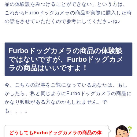
品の体験談をみつけることができない」という方は、
これからFurboドッグカメラの商品を実際に購入した時
の話をさせていただくので参考にしてくださいね♪
Furboドッグカメラの商品の体験談
ではないですが、Furboドッグカメ
ラの商品はいいですよ！
今、こちらの記事をご覧になっているあなたは、もし
かしたら、私と同じようにFurboドッグカメラの商品に
かなり興味がある方なのかもしれません。で
も、、、。
どうしてもFurboドッグカメラの商品の体