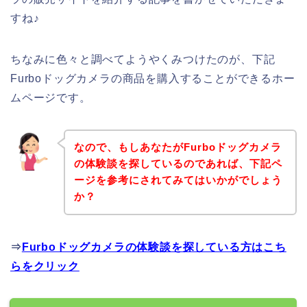
すね♪
ちなみに色々と調べてようやくみつけたのが、下記
Furboドッグカメラの商品を購入することができるホー
ムページです。
なので、もしあなたがFurboドッグカメラ
の体験談を探しているのであれば、下記ペ
ージを参考にされてみてはいかがでしょう
か？
⇒
Furboドッグカメラの体験談を探している方はこち
らをクリック