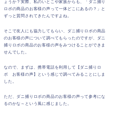
ょうか？実際、私のいとこや家族からも、「ダニ捕り
ロボの商品のお客様の声って一体どこにあるの？」と
ずっと質問されてきたんですよね。
そこで友人にも協力してもらい、ダニ捕りロボの商品
のお客様の声について調べてもらったのですが、ダニ
捕りロボの商品のお客様の声をみつけることができま
せんでした。
なので、まずは、携帯電話を利用して【ダニ捕りロ
ボ お客様の声】という感じで調べてみることにしま
した。
ただ、ダニ捕りロボの商品のお客様の声って参考にな
るのかな～という風に感じました。