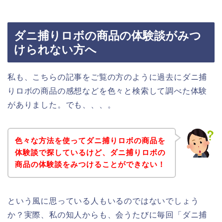
ダニ捕りロボの商品の体験談がみつ
けられない方へ
私も、こちらの記事をご覧の方のように過去にダニ捕
りロボの商品の感想などを色々と検索して調べた体験
がありました。でも、、、。
色々な方法を使ってダニ捕りロボの商品を
体験談で探しているけど、ダニ捕りロボの
商品の体験談をみつけることができない！
という風に思っている人もいるのではないでしょう
か？実際、私の知人からも、会うたびに毎回「ダニ捕