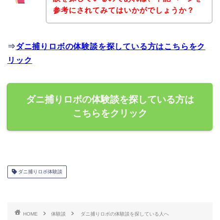
参考にされてみてはいかがでしょうか？
⇒
ダニ捕りロボの体験談を探している方はこちらをク
リック
ダニ捕りロボの体験談を探している方は
こちらをクリック
ダニ捕りロボ体験談
HOME
体験談
ダニ捕りロボの体験談を探している人へ