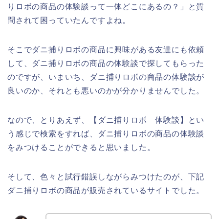
りロボの商品の体験談って一体どこにあるの？」と質
問されて困っていたんですよね。
そこでダニ捕りロボの商品に興味がある友達にも依頼
して、ダニ捕りロボの商品の体験談で探してもらった
のですが、いまいち、ダニ捕りロボの商品の体験談が
良いのか、それとも悪いのかが分かりませんでした。
なので、とりあえず、【ダニ捕りロボ 体験談】とい
う感じで検索をすれば、ダニ捕りロボの商品の体験談
をみつけることができると思いました。
そして、色々と試行錯誤しながらみつけたのが、下記
ダニ捕りロボの商品が販売されているサイトでした。