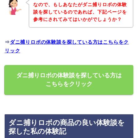
なので、もしあなたがダニ捕りロボの体験
談を探しているのであれば、下記ページを
参考にされてみてはいかがでしょうか？
⇒
ダニ捕りロボの体験談を探している方はこちらをク
リック
ダニ捕りロボの体験談を探している方は
こちらをクリック
ダニ捕りロボの商品の良い体験談を
探した私の体験記