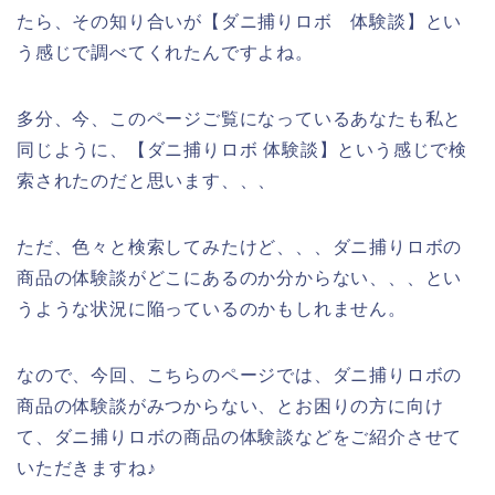
たら、その知り合いが【ダニ捕りロボ 体験談】とい
う感じで調べてくれたんですよね。
多分、今、このページご覧になっているあなたも私と
同じように、【ダニ捕りロボ 体験談】という感じで検
索されたのだと思います、、、
ただ、色々と検索してみたけど、、、ダニ捕りロボの
商品の体験談がどこにあるのか分からない、、、とい
うような状況に陥っているのかもしれません。
なので、今回、こちらのページでは、ダニ捕りロボの
商品の体験談がみつからない、とお困りの方に向け
て、ダニ捕りロボの商品の体験談などをご紹介させて
いただきますね♪