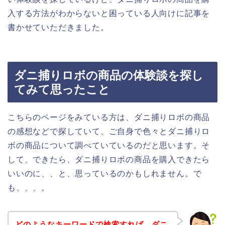
入する方法がわからないと困っている人向けに記事を
書かせていただきました。
ダニ捕りロボの商品の体験談を探し
てみて思ったこと
こちらのページをみている方は、ダニ捕りロボの商品
の感想などで探していて、ご自身で色々とダニ捕りロ
ボの商品について調べていているのだと思います。そ
して、できたら、ダニ捕りロボの商品を購入できたら
いいのに、、と、思っているのかもしれません。で
も、、、。
どのようなキーワードで検索すれば、ダニ