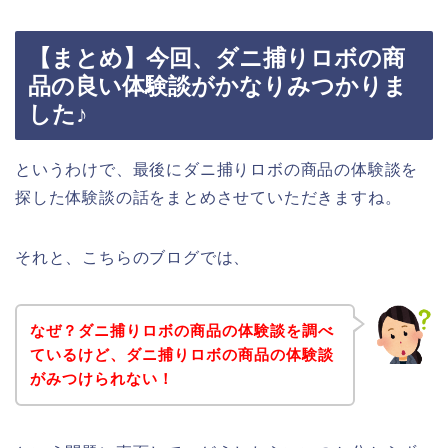
【まとめ】今回、ダニ捕りロボの商
品の良い体験談がかなりみつかりま
した♪
というわけで、最後にダニ捕りロボの商品の体験談を
探した体験談の話をまとめさせていただきますね。
それと、こちらのブログでは、
なぜ？ダニ捕りロボの商品の体験談を調べ
ているけど、ダニ捕りロボの商品の体験談
がみつけられない！