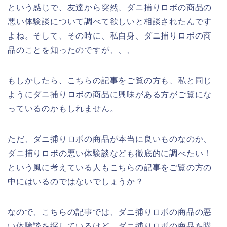
という感じで、友達から突然、ダニ捕りロボの商品の
悪い体験談について調べて欲しいと相談されたんです
よね。そして、その時に、私自身、ダニ捕りロボの商
品のことを知ったのですが、、、
もしかしたら、こちらの記事をご覧の方も、私と同じ
ようにダニ捕りロボの商品に興味がある方がご覧にな
っているのかもしれません。
ただ、ダニ捕りロボの商品が本当に良いものなのか、
ダニ捕りロボの悪い体験談なども徹底的に調べたい！
という風に考えている人もこちらの記事をご覧の方の
中にはいるのではないでしょうか？
なので、こちらの記事では、ダニ捕りロボの商品の悪
い体験談を探しているけど、ダニ捕りロボの商品を購