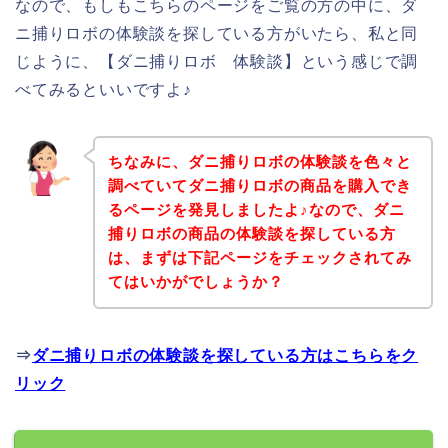
なので、もしもこちらのページをご覧の方の中に、ダ
ニ捕りロボの体験談を探している方がいたら、私と同
じように、【ダニ捕りロボ 体験談】という感じで調
べてみるといいですよ♪
ちなみに、ダニ捕りロボの体験談を色々と
調べていてダニ捕りロボの商品を購入でき
るページを発見しましたよ♪なので、ダニ
捕りロボの商品の体験談を探している方
は、まずは下記ページをチェックされてみ
てはいかがでしょうか？
⇒
ダニ捕りロボの体験談を探している方はこちらをク
リック