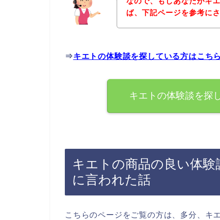
なので、もしあなたがキ
ば、下記ページを参考に
⇒
キエトの体験談を探している方はこち
キエトの体験談を探
キエトの商品の良い体験
に言われた話
こちらのページをご覧の方は、多分、キ