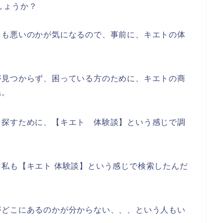
しょうか？
とも悪いのかが気になるので、事前に、キエトの体
が見つからず、困っている方のために、キエトの商
ね。
を探すために、【キエト 体験談】という感じで調
私も【キエト 体験談】という感じで検索したんだ
、
がどこにあるのかが分からない、、、という人もい