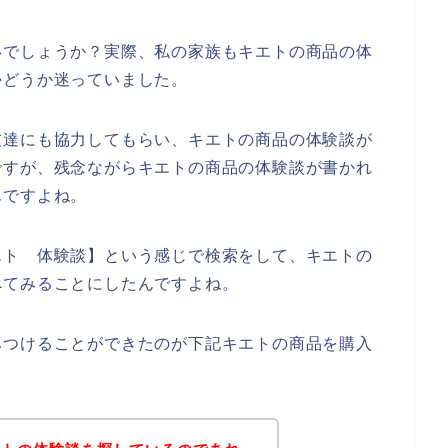
いでしょうか？実際、私の家族もキエトの商品の体
かどうか迷っていました。
友達にも協力してもらい、キエトの商品の体験談が
ですが、残念ながらキエトの商品の体験談が書かれ
んですよね。
エト 体験談】という感じで検索をして、キエトの
べてみることにしたんですよね。
みつけることができたのが下記キエトの商品を購入