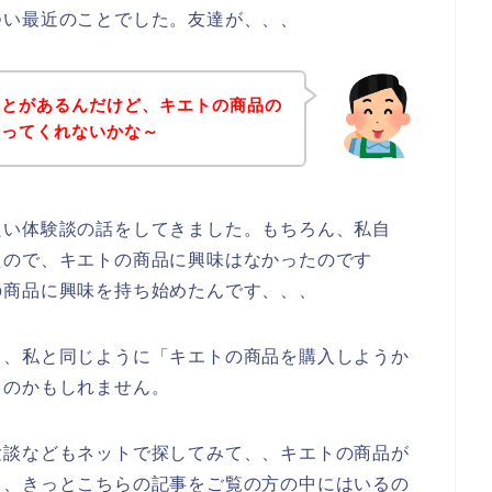
つい最近のことでした。友達が、、、
ことがあるんだけど、キエトの商品の
伝ってくれないかな～
良い体験談の話をしてきました。もちろん、私自
たので、キエトの商品に興味はなかったのです
の商品に興味を持ち始めたんです、、、
も、私と同じように「キエトの商品を購入しようか
るのかもしれません。
験談などもネットで探してみて、、キエトの商品が
も、きっとこちらの記事をご覧の方の中にはいるの