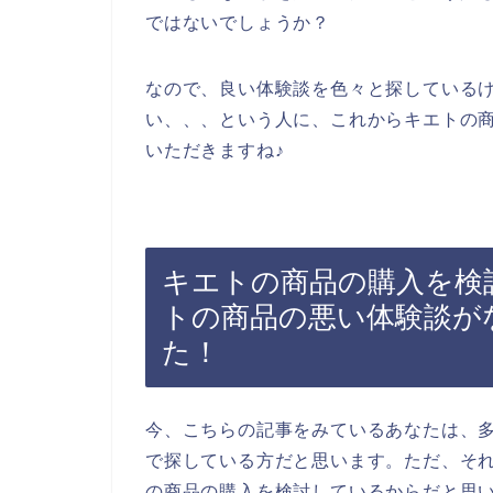
ではないでしょうか？
なので、良い体験談を色々と探している
い、、、という人に、これからキエトの
いただきますね♪
キエトの商品の購入を検
トの商品の悪い体験談が
た！
今、こちらの記事をみているあなたは、
で探している方だと思います。ただ、そ
の商品の購入を検討しているからだと思