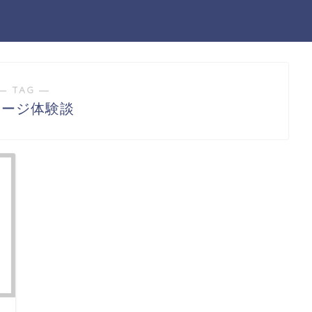
― TAG ―
トージ体験談