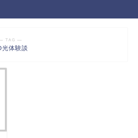
― TAG ―
O光体験談