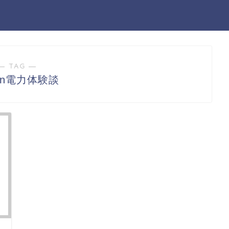
― TAG ―
pan電力体験談