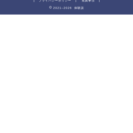
プライバシーポリシー
免責事項
2021–2026 体験談